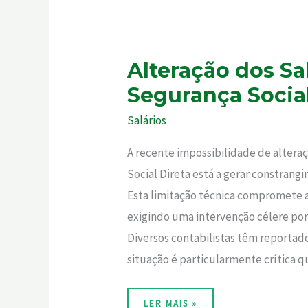
ALTERAÇÃO
Alteração dos S
DOS
SALÁRIOS
Segurança Socia
DOS
MOE:
UM
PROBLEMA
Salários
TÉCNICO
QUE
A
A recente impossibilidade de altera
SEGURANÇA
SOCIAL
TERÁ
Social Direta está a gerar constrangi
DE
RESOLVER
Esta limitação técnica compromete a
COM
URGÊNCIA
exigindo uma intervenção célere po
Diversos contabilistas têm reportado 
situação é particularmente crítica 
LER MAIS »