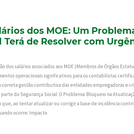
alários dos MOE: Um Problem
l Terá de Resolver com Urgê
ção dos salários associados aos MOE (Membros de Órgãos Estat
mentos operacionais significativos para os contabilistas certif
 correta gestão contributiva das entidades empregadoras e cri
r parte da Segurança Social. O Problema: Bloqueio na Atualiz
que, ao tentar atualizar ou corrigir a base de incidência contr
quando ocorre: Impacto