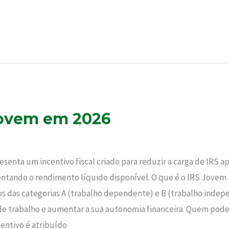
Jovem em 2026
senta um incentivo fiscal criado para reduzir a carga de IRS a
mentando o rendimento líquido disponível. O que é o IRS Jovem
os das categorias A (trabalho dependente) e B (trabalho indepe
de trabalho e aumentar a sua autonomia financeira. Quem pode
centivo é atribuído