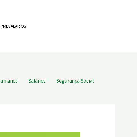
Adira aos nossos serviços
 PMESALARIOS
info@pmesalarios.pt
Humanos
Salários
Segurança Social