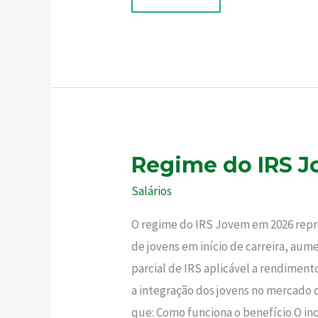
REGIME
Regime do IRS 
DO
IRS
JOVEM
Salários
EM
2026
O regime do IRS Jovem em 2026 repre
de jovens em início de carreira, au
parcial de IRS aplicável a rendiment
a integração dos jovens no mercado 
que: Como funciona o benefício O in