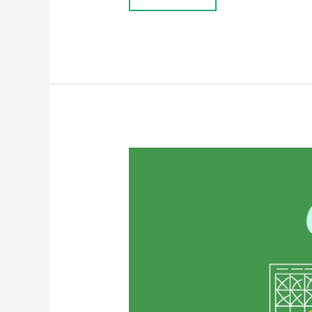
SEGURANÇA
SOCIAL:
AUTENTICAÇÃO
DE
DOIS
FATORES
(2FA)
–
O
QUE
AS
EMPRESAS
PRECISAM
DE
SABER