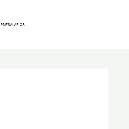
Adira aos nossos serviços
 PMESALARIOS
info@pmesalarios.pt