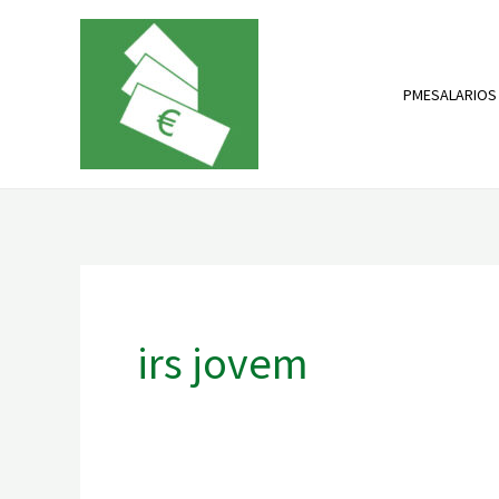
Skip
to
content
PMESALARIOS
irs jovem